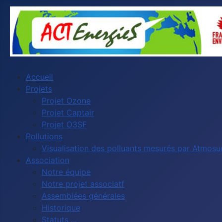
Accueil
Projets
Projet Ozone
Projet Captair
Projet O3SF
Pollutions
Visualisation des polluants mesurés par Atmos
Association
Notre équipe
Notre projet associatf
Assemblées générales
Historique
Statuts ...